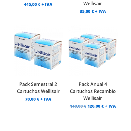
Wellisair
445,00
€
+ IVA
35,00
€
+ IVA
¡Oferta!
Pack Semestral 2
Pack Anual 4
Cartuchos Wellisair
Cartuchos Recambio
Wellisair
70,00
€
+ IVA
El
El
140,00
€
126,00
€
+ IVA
precio
precio
original
actual
era:
es:
140,00 €.
126,00 €.